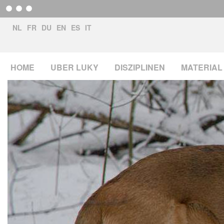
NL
FR
DU
EN
ES
IT
HOME
UBER LUKY
DISZIPLINEN
MATERIAL