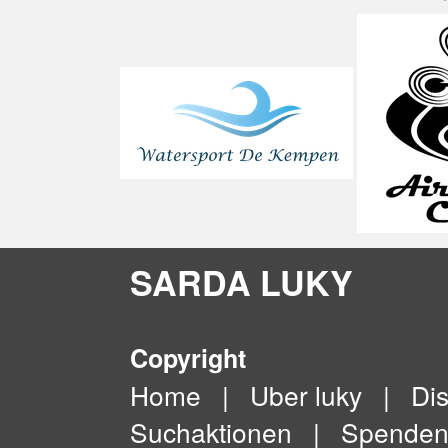
SARDA LUKY
Copyright
Home
|
Uber luky
|
Dis
Suchaktionen
|
Spende